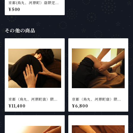
京都(烏丸、河原町）店限定＜
オプション＞とろけるハンド
¥500
マッサージ（施術時間内）
その他の商品
京都（烏丸、河原町店）限定
京都（烏丸、河原町店）限定
【120分】 【全身疲労回復】
【75分】【足の疲れ】膝下・
¥11,400
¥6,800
贅沢ヘッドスパコース120分
足裏＋ヘッドスパ75分