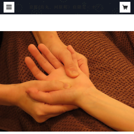
京都(烏丸、河原町）店限定＜オプシ
ョン＞とろけるハンドマッサージ
（施術時間内） | ドライヘッドスパ
専門店 ゆめのまくら