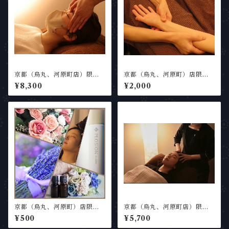
京都（烏丸、河原町店）限定
京都（烏丸、河原町）店限定
【90分】【PC・スマホ疲
＜オプション＞選べるアロマ
¥8,300
¥2,000
れ】目・手・頭すっきりヘッ
付きハンドトリートメント（1
ドスパ90分
5分延長）
京都（烏丸、河原町）店限定
京都（烏丸、河原町店）限定
＜オプション＞選べるアロマ
【60分】ドライヘッドスパ
¥500
¥5,700
60分コース