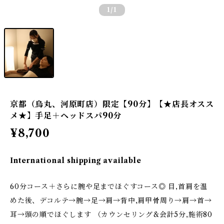
1
/1
京都（烏丸、河原町店）限定【90分】【★店長オスス
メ★】手足＋ヘッドスパ90分
¥8,700
International shipping available
60分コース＋さらに腕や足までほぐすコース◎ 目,首肩を温
めた後、デコルテ→腕→足→肩→背中,肩甲骨周り→肩→首→
耳→頭の順でほぐします （カウンセリング&会計5分,施術80