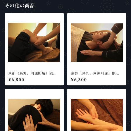
その他の商品
京都（烏丸、河原町店）限定
京都（烏丸、河原町店）限定
【75分】【足の疲れ】膝下・
【60分】【小顔】小顔リフト
¥6,800
¥6,300
足裏＋ヘッドスパ75分
UP向けヘッドスパ60分