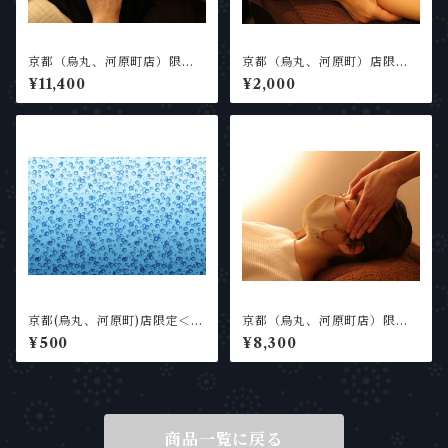
京都（烏丸、河原町店）限定
京都（烏丸、河原町）店限定
【120分】 【全身疲労回復】
＜オプション＞選べるアロマ
¥11,400
¥2,000
贅沢ヘッドスパコース120分
付きハンドトリートメント（1
5分延長）
京都(烏丸、河原町)店限定＜オ
京都（烏丸、河原町店）限定
プション＞頭皮リフレッシュ
【90分】【PC・スマホ疲
¥500
¥8,300
炭酸スプレー
れ】目・手・頭すっきりヘッ
ドスパ90分
商品一覧に戻る