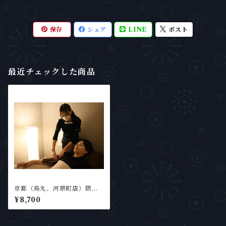
保存
シェア
LINE
ポスト
最近チェックした商品
京都（烏丸、河原町店）限定
【90分】【★店長オススメ
¥8,700
★】手足＋ヘッドスパ90分