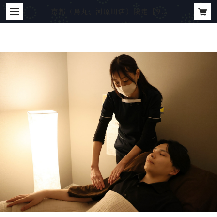
京都（烏丸、河原町店）限定【90
分】【★店長オススメ★】手足＋ヘ
ッドスパ90分 | ドライヘッドスパ専
門店 ゆめのまくら